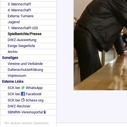
3. Mannschaft
4. Mannschaft
Externe Turniere
Jugend
1. Mannschaft U20
Spielberichte/Presse
DWZ-Auswertung
Ewige Siegerliste
Archiv
Sonstiges
Vereine und Verbände
Datenschutzerklärung
Impressum
Externe Links
SCK bei
WhatsApp
SCK bei
Facebook
SCK bei
lichess.org
DWZ-Rechner
SBNRW-Vereinsportal 🔒
Wir danken unseren Sponsoren: