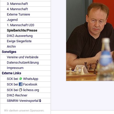
3. Mannschaft
4. Mannschaft
Externe Turniere
Jugend
1. Mannschaft U20
Spielberichte/Presse
DWZ-Auswertung
Ewige Siegerliste
Archiv
Sonstiges
Vereine und Verbände
Datenschutzerklärung
Impressum
Externe Links
SCK bei
WhatsApp
SCK bei
Facebook
SCK bei
lichess.org
DWZ-Rechner
SBNRW-Vereinsportal 🔒
Wir danken unseren Sponsoren: