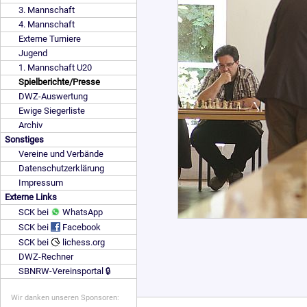
3. Mannschaft
4. Mannschaft
Externe Turniere
Jugend
1. Mannschaft U20
Spielberichte/Presse
DWZ-Auswertung
Ewige Siegerliste
Archiv
Sonstiges
Vereine und Verbände
Datenschutzerklärung
Impressum
Externe Links
SCK bei
WhatsApp
SCK bei
Facebook
SCK bei
lichess.org
DWZ-Rechner
SBNRW-Vereinsportal 🔒
Wir danken unseren Sponsoren: