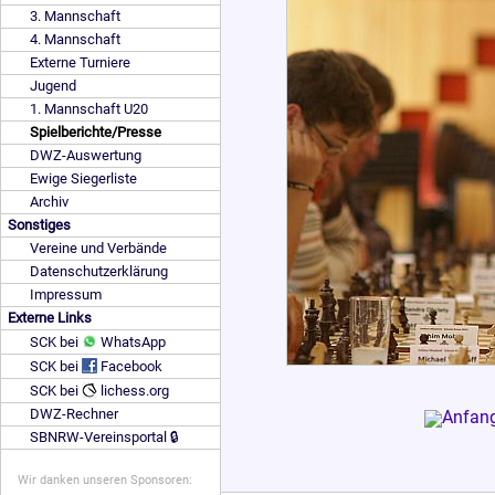
3. Mannschaft
4. Mannschaft
Externe Turniere
Jugend
1. Mannschaft U20
Spielberichte/Presse
DWZ-Auswertung
Ewige Siegerliste
Archiv
Sonstiges
Vereine und Verbände
Datenschutzerklärung
Impressum
Externe Links
SCK bei
WhatsApp
SCK bei
Facebook
SCK bei
lichess.org
DWZ-Rechner
SBNRW-Vereinsportal 🔒
Wir danken unseren Sponsoren: