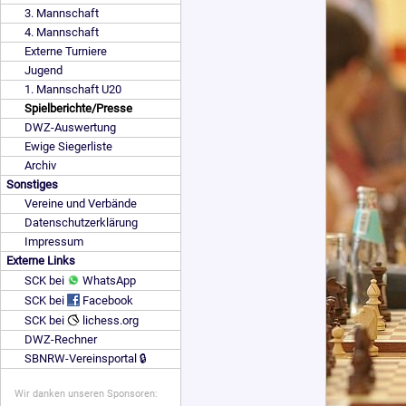
3. Mannschaft
4. Mannschaft
Externe Turniere
Jugend
1. Mannschaft U20
Spielberichte/Presse
DWZ-Auswertung
Ewige Siegerliste
Archiv
Sonstiges
Vereine und Verbände
Datenschutzerklärung
Impressum
Externe Links
SCK bei
WhatsApp
SCK bei
Facebook
SCK bei
lichess.org
DWZ-Rechner
SBNRW-Vereinsportal 🔒
Wir danken unseren Sponsoren: