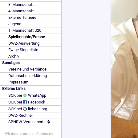
3. Mannschaft
4. Mannschaft
Externe Turniere
Jugend
1. Mannschaft U20
Spielberichte/Presse
DWZ-Auswertung
Ewige Siegerliste
Archiv
Sonstiges
Vereine und Verbände
Datenschutzerklärung
Impressum
Externe Links
SCK bei
WhatsApp
SCK bei
Facebook
SCK bei
lichess.org
DWZ-Rechner
SBNRW-Vereinsportal 🔒
Wir danken unseren Sponsoren: