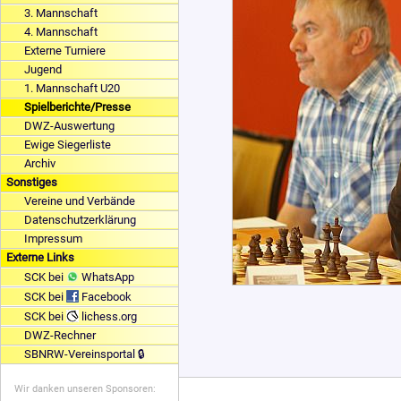
3. Mannschaft
4. Mannschaft
Externe Turniere
Jugend
1. Mannschaft U20
Spielberichte/Presse
DWZ-Auswertung
Ewige Siegerliste
Archiv
Sonstiges
Vereine und Verbände
Datenschutzerklärung
Impressum
Externe Links
SCK bei
WhatsApp
SCK bei
Facebook
SCK bei
lichess.org
DWZ-Rechner
SBNRW-Vereinsportal 🔒
Wir danken unseren Sponsoren: