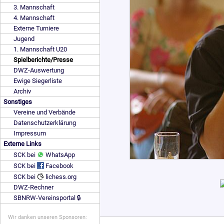
3. Mannschaft
4. Mannschaft
Externe Turniere
Jugend
1. Mannschaft U20
Spielberichte/Presse
DWZ-Auswertung
Ewige Siegerliste
Archiv
Sonstiges
Vereine und Verbände
Datenschutzerklärung
Impressum
Externe Links
SCK bei
WhatsApp
SCK bei
Facebook
SCK bei
lichess.org
DWZ-Rechner
SBNRW-Vereinsportal 🔒
Wir danken unseren Sponsoren: