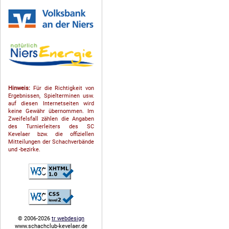
Hinweis:
Für die Richtigkeit von
Ergebnissen, Spielterminen usw.
auf diesen Internetseiten wird
keine Gewähr übernommen. Im
Zweifelsfall zählen die Angaben
des Turnierleiters des SC
Kevelaer bzw. die offiziellen
Mitteilungen der Schach­ver­bände
und -bezirke.
© 2006-2026
tr webdesign
www.schachclub-kevelaer.de