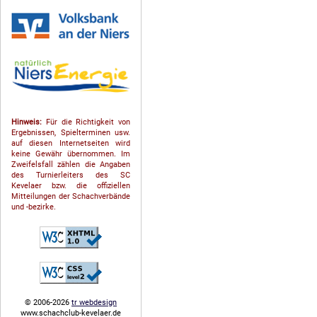
Hinweis:
Für die Richtigkeit von
Ergebnissen, Spielterminen usw.
auf diesen Internetseiten wird
keine Gewähr übernommen. Im
Zweifelsfall zählen die Angaben
des Turnierleiters des SC
Kevelaer bzw. die offiziellen
Mitteilungen der Schach­ver­bände
und -bezirke.
© 2006-2026
tr webdesign
www.schachclub-kevelaer.de