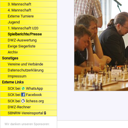
3. Mannschaft
4. Mannschaft
Externe Turniere
Jugend
1. Mannschaft U20
Spielberichte/Presse
DWZ-Auswertung
Ewige Siegerliste
Archiv
Sonstiges
Vereine und Verbände
Datenschutzerklärung
Impressum
Externe Links
SCK bei
WhatsApp
SCK bei
Facebook
SCK bei
lichess.org
DWZ-Rechner
SBNRW-Vereinsportal 🔒
Wir danken unseren Sponsoren: