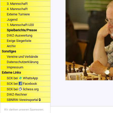
3. Mannschaft
4. Mannschaft
Externe Turniere
Jugend
1. Mannschaft U20
Spielberichte/Presse
DWZ-Auswertung
Ewige Siegerliste
Archiv
Sonstiges
Vereine und Verbände
Datenschutzerklärung
Impressum
Externe Links
SCK bei
WhatsApp
SCK bei
Facebook
SCK bei
lichess.org
DWZ-Rechner
SBNRW-Vereinsportal 🔒
Wir danken unseren Sponsoren: