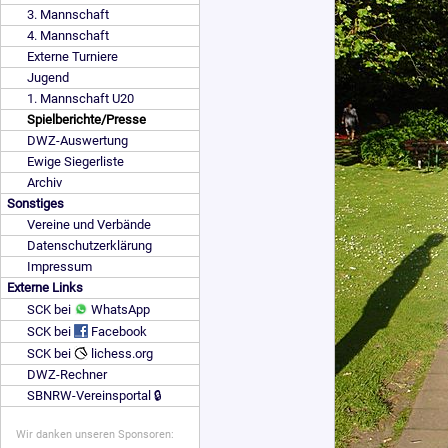
3. Mannschaft
4. Mannschaft
Externe Turniere
Jugend
1. Mannschaft U20
Spielberichte/Presse
DWZ-Auswertung
Ewige Siegerliste
Archiv
Sonstiges
Vereine und Verbände
Datenschutzerklärung
Impressum
Externe Links
SCK bei
WhatsApp
SCK bei
Facebook
SCK bei
lichess.org
DWZ-Rechner
SBNRW-Vereinsportal 🔒
Wir danken unseren Sponsoren: