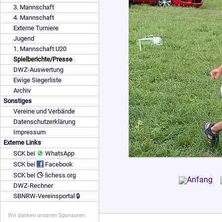
3. Mannschaft
4. Mannschaft
Externe Turniere
Jugend
1. Mannschaft U20
Spielberichte/Presse
DWZ-Auswertung
Ewige Siegerliste
Archiv
Sonstiges
Vereine und Verbände
Datenschutzerklärung
Impressum
Externe Links
SCK bei
WhatsApp
SCK bei
Facebook
SCK bei
lichess.org
DWZ-Rechner
SBNRW-Vereinsportal 🔒
Wir danken unseren Sponsoren: