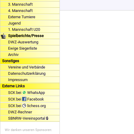
3. Mannschaft
4. Mannschaft
Externe Turniere
Jugend
1. Mannschaft U20
Spielberichte/Presse
DWZ-Auswertung
Ewige Siegerliste
Archiv
Sonstiges
Vereine und Verbände
Datenschutzerklärung
Impressum
Externe Links
SCK bei
WhatsApp
SCK bei
Facebook
SCK bei
lichess.org
DWZ-Rechner
SBNRW-Vereinsportal 🔒
Wir danken unseren Sponsoren: