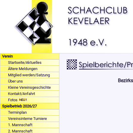
Verein
Startseite/Aktuelles
Ältere Meldungen
Mitglied werden/Satzung
Bezirk
Über uns
Kleine Vereinsgeschichte
Kontakt/Anfahrt
Fotos
Spielbetrieb 2026/27
Terminplan
Vereinsinterne Turniere
1. Mannschaft
2. Mannschaft