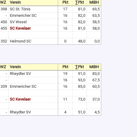
TWZ
Verein
Pkt
∑Pkt
MiBH
1398
SC St. Tönis
17
81,0
69,5
-
Emmericher SC
16
82,0
63,5
1450
SV Wesel
16
82,0
58,5
1455
SC Kevelaer
16
81,0
58,0
1352
Helmond SC
0
48,0
0,0
TWZ
Verein
Pkt
∑Pkt
MiBH
-
Rheydter SV
19
91,0
83,0
-
16
93,0
67,5
1209
Emmericher SC
16
85,0
60,5
-
SC Kevelaer
11
73,0
37,0
-
Rheydter SV
4
51,0
4,5