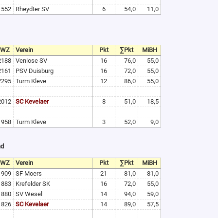
1552
Rheydter SV
6
54,0
11,0
TWZ
Verein
Pkt
∑Pkt
MiBH
2188
Venlose SV
16
76,0
55,0
2161
PSV Duisburg
16
72,0
55,0
2295
Turm Kleve
12
86,0
55,0
2012
SC Kevelaer
8
51,0
18,5
1958
Turm Kleve
3
52,0
9,0
nd
TWZ
Verein
Pkt
∑Pkt
MiBH
1909
SF Moers
21
81,0
81,0
1883
Krefelder SK
16
72,0
55,0
1880
SV Wesel
14
94,0
59,0
1826
SC Kevelaer
14
89,0
57,5