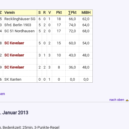
Z
Verein
S
R
V
Pkt
∑Pkt
MiBH
5
Recklinghäuser SG
6
0
1
18
66,0
62,0
3
Sfrd. Berlin 1903
5
2
0
17
74,0
64,0
4
SC 51 Nordhausen
5
2
0
17
72,0
68,0
8
SC Kevelaer
5
0
2
15
60,0
54,0
2
SC Kevelaer
3
1
3
10
43,0
48,0
9
SC Kevelaer
2
2
3
8
36,0
48,0
6
SK Xanten
0
0
1
0
0,0
0,0
ssen
nach oben
6. Januar 2013
 Bedenkzeit: 25min, 3-Punkte-Regel