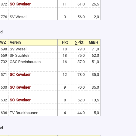
1872
SC Kevelaer
11
61,0
26,5
1776
SV Wesel
3
56,0
2,0
nd
TWZ
Verein
Pkt
∑Pkt
MiBH
1698
SV Wesel
18
79,0
71,0
1659
SF Süchteln
18
75,0
62,0
1702
OSC Rheinhausen
16
87,0
51,0
1571
SC Kevelaer
12
78,0
35,0
1600
SC Kevelaer
9
70,0
35,0
1632
SC Kevelaer
8
52,0
13,5
1636
TV Bruckhausen
4
44,0
5,0
nd