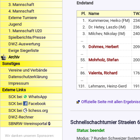
Endstand
3. Mannschaft
4. Mannschaft
Pl.
Name
TW
Externe Turniere
1.
Kummerow, Heiko (FM)
234
Jugend
2.
Dr. Hetey, Laszlo (IM)
236
1. Mannschaft U20
3.
Milchev, Nikolay (IM)
240
Spielberichte/Presse
…
DWZ-Auswertung
9.
Dohmes, Herbert
209
Ewige Siegerliste
…
Archiv
55.
Mohrholz, Stefan
200
Sonstiges
…
Vereine und Verbände
86.
Valenta, Richard
176
Datenschutzerklärung
…
Impressum
131.
Lehmann, Heinz-Gerd
191
Externe Links
SCK bei
WhatsApp
Offizielle Seite mit allen Ergebni
SCK bei
Facebook
SCK bei
lichess.org
DWZ-Rechner
Schnellschachturnier Straelen 
SBNRW-Vereinsportal 🔒
Status: beendet
Wir danken unseren Sponsoren:
Modus: 7 Runden Schweizer System,