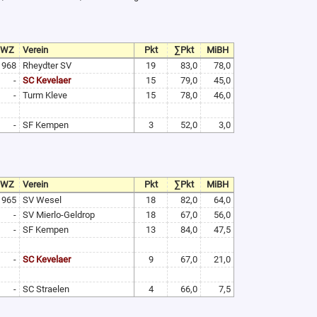
TWZ
Verein
Pkt
∑Pkt
MiBH
968
Rheydter SV
19
83,0
78,0
-
SC Kevelaer
15
79,0
45,0
-
Turm Kleve
15
78,0
46,0
-
SF Kempen
3
52,0
3,0
TWZ
Verein
Pkt
∑Pkt
MiBH
965
SV Wesel
18
82,0
64,0
-
SV Mierlo-Geldrop
18
67,0
56,0
-
SF Kempen
13
84,0
47,5
-
SC Kevelaer
9
67,0
21,0
-
SC Straelen
4
66,0
7,5