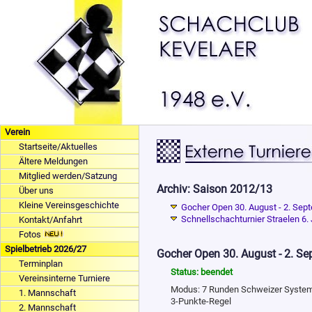
Verein
Startseite/Aktuelles
Ältere Meldungen
Mitglied werden/Satzung
Archiv: Saison 2012/13
Über uns
Kleine Vereinsgeschichte
Gocher Open 30. August - 2. Sep
Schnellschachturnier Straelen 6.
Kontakt/Anfahrt
Fotos
Spielbetrieb 2026/27
Gocher Open 30. August - 2. S
Terminplan
Status: beendet
Vereinsinterne Turniere
Modus: 7 Runden Schweizer System, 
1. Mannschaft
3-Punkte-Regel
2. Mannschaft