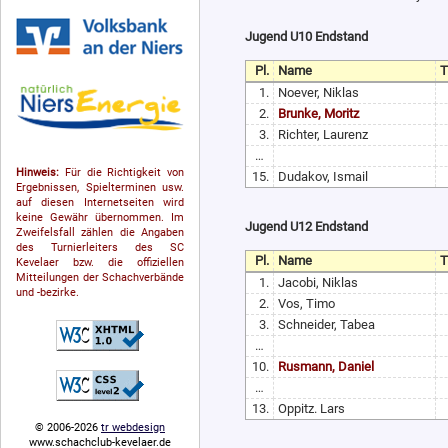
Jugend U10 Endstand
Pl.
Name
1.
Noever, Niklas
2.
Brunke, Moritz
3.
Richter, Laurenz
…
Hinweis:
Für die Richtigkeit von
15.
Dudakov, Ismail
Ergebnissen, Spielterminen usw.
auf diesen Internetseiten wird
keine Gewähr übernommen. Im
Jugend U12 Endstand
Zweifelsfall zählen die Angaben
des Turnierleiters des SC
Pl.
Name
Kevelaer bzw. die offiziellen
Mitteilungen der Schach­ver­bände
1.
Jacobi, Niklas
und -bezirke.
2.
Vos, Timo
3.
Schneider, Tabea
…
10.
Rusmann, Daniel
…
13.
Oppitz. Lars
© 2006-2026
tr webdesign
www.schachclub-kevelaer.de