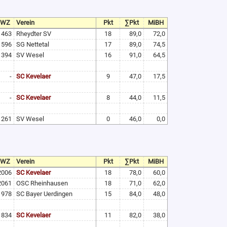
TWZ
Verein
Pkt
∑Pkt
MiBH
1463
Rheydter SV
18
89,0
72,0
1596
SG Nettetal
17
89,0
74,5
1394
SV Wesel
16
91,0
64,5
-
SC Kevelaer
9
47,0
17,5
-
SC Kevelaer
8
44,0
11,5
1261
SV Wesel
0
46,0
0,0
TWZ
Verein
Pkt
∑Pkt
MiBH
2006
SC Kevelaer
18
78,0
60,0
2061
OSC Rheinhausen
18
71,0
62,0
1978
SC Bayer Uerdingen
15
84,0
48,0
1834
SC Kevelaer
11
82,0
38,0