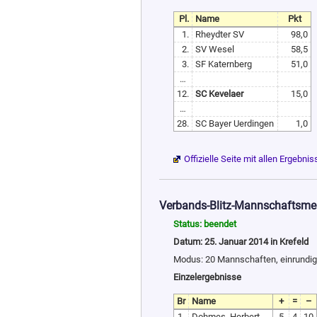
Pl.
Name
Pkt
1.
Rheydter SV
98,0
2.
SV Wesel
58,5
3.
SF Katernberg
51,0
…
12.
SC Kevelaer
15,0
…
28.
SC Bayer Uerdingen
1,0
Offizielle Seite mit allen Ergebni
Verbands-Blitz-Mannschaftsmei
Status: beendet
Datum: 25. Januar 2014 in Krefeld
Modus: 20 Mannschaften, einrundig 
Einzelergebnisse
Br
Name
+
=
–
1.
Dohmes, Herbert
5
4
10