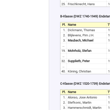
25.
Frischknecht, Hans
1
B-Klasse (DWZ 1740-1949) Endsta
Pl.
Name
T
1.
Dickmann, Thomas
1
2.
Blijlevens, Pim J.H.
1
3.
Maubach, Michael
1
…
19.
Mohrholz, Stefan
1
…
32.
Supplieth, Peter
1
…
40.
Köning, Christian
1
C-Klasse (DWZ 1520-1739) Endsta
Pl.
Name
T
1.
Alonso, Jose Antonio
1
2.
Stefkovic, Martin
1
3.
Hammerschmidt, Martin
1