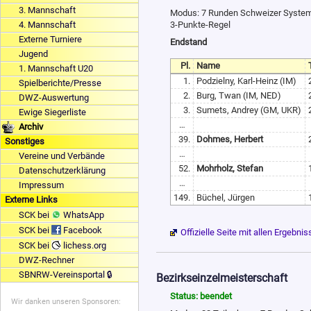
3. Mannschaft
Modus: 7 Runden Schweizer System, 
4. Mannschaft
3-Punkte-Regel
Externe Turniere
Endstand
Jugend
Pl.
Name
1. Mannschaft U20
1.
Podzielny, Karl-Heinz (IM)
Spielberichte/Presse
2.
Burg, Twan (IM, NED)
DWZ-Auswertung
3.
Sumets, Andrey (GM, UKR)
Ewige Siegerliste
…
Archiv
39.
Dohmes, Herbert
Sonstiges
…
Vereine und Verbände
52.
Mohrholz, Stefan
Datenschutzerklärung
…
Impressum
149.
Büchel, Jürgen
Externe Links
SCK bei
WhatsApp
SCK bei
Facebook
Offizielle Seite mit allen Ergebni
SCK bei
lichess.org
DWZ-Rechner
SBNRW-Vereinsportal 🔒
Bezirkseinzelmeisterschaft
Status: beendet
Wir danken unseren Sponsoren: