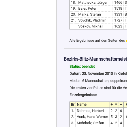
18.
Matthecka, Jürgen
1466
S
19.
Baier, Peter
1518
T
20.
Marks, Stefan
1331
B
21.
Vovchik, Vladimir
1727
T
Voskov, Mikhail
1623
T
Alle Ergebnisse auf den Seiten des
Bezirks-Blitz-Mannschaftsmeist
Status: beendet
Datum: 23. November 2013 in Krefe
Modus: 6 Mannschaften, doppelrund
Die ersten vier Plätze sind für die 
Einzelergebnisse
Br
Name
+
=
–
1.
Dohmes, Herbert
2
2
6
2.
Vonk, Hans-Werner
5
3
2
3.
Mohrholz, Stefan
4
2
4