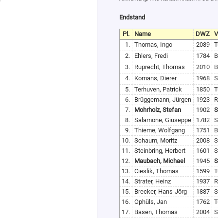
Endstand
Pl.
Name
DWZ
V
1.
Thomas, Ingo
2089
T
2.
Ehlers, Fredi
1784
B
3.
Ruprecht, Thomas
2010
B
4.
Komans, Dierer
1968
S
5.
Terhuven, Patrick
1850
T
6.
Brüggemann, Jürgen
1923
R
7.
Mohrholz, Stefan
1902
S
8.
Salamone, Giuseppe
1782
S
9.
Thieme, Wolfgang
1751
B
10.
Schaum, Moritz
2008
S
11.
Steinbring, Herbert
1601
S
12.
Maubach, Michael
1945
S
13.
Cieslik, Thomas
1599
T
14.
Strater, Heinz
1937
R
15.
Brecker, Hans-Jörg
1887
S
16.
Ophüls, Jan
1762
T
17.
Basen, Thomas
2004
S