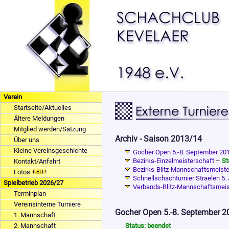
Verein
Startseite/Aktuelles
Ältere Meldungen
Mitglied werden/Satzung
Archiv - Saison 2013/14
Über uns
Kleine Vereinsgeschichte
Gocher Open 5.-8. September 20
Bezirks-Einzelmeisterschaft
–
St
Kontakt/Anfahrt
Bezirks-Blitz-Mannschaftsmeist
Fotos
Schnellschachturnier Straelen 5.
Spielbetrieb 2026/27
Verbands-Blitz-Mannschaftsmeis
Terminplan
Vereinsinterne Turniere
Gocher Open 5.-8. September 2
1. Mannschaft
2. Mannschaft
Status: beendet