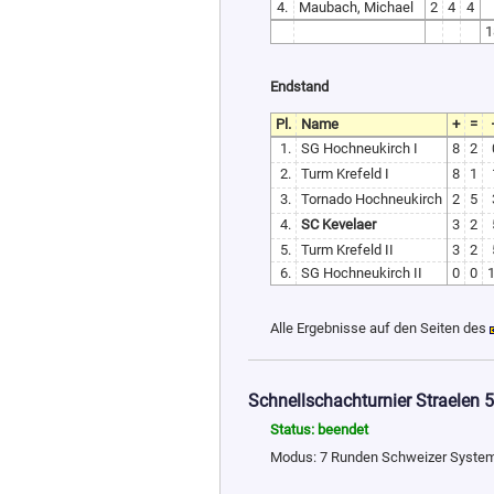
4.
Maubach, Michael
2
4
4
1
Endstand
Pl.
Name
+
=
1.
SG Hochneukirch I
8
2
2.
Turm Krefeld I
8
1
3.
Tornado Hochneukirch
2
5
4.
SC Kevelaer
3
2
5.
Turm Krefeld II
3
2
6.
SG Hochneukirch II
0
0
Alle Ergebnisse auf den Seiten des
Schnellschachturnier Straelen 
Status: beendet
Modus: 7 Runden Schweizer System,