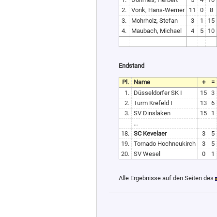
2.
Vonk, Hans-Werner
11
0
8
3.
Mohrholz, Stefan
3
1
15
4.
Maubach, Michael
4
5
10
Endstand
Pl.
Name
+
=
1.
Düsseldorfer SK I
15
3
2.
Turm Krefeld I
13
6
3.
SV Dinslaken
15
1
…
18.
SC Kevelaer
3
5
19.
Tornado Hochneukirch
3
5
20.
SV Wesel
0
1
Alle Ergebnisse auf den Seiten des