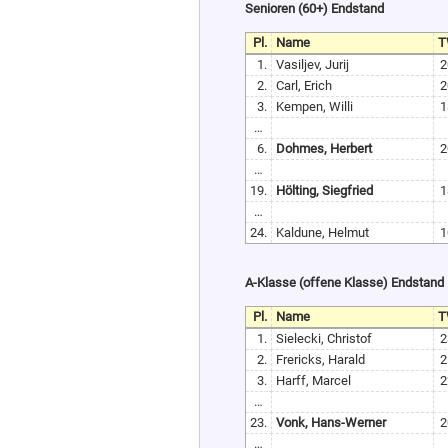
Senioren (60+) Endstand
Pl.
Name
T
1.
Vasiljev, Jurij
2
2.
Carl, Erich
2
3.
Kempen, Willi
1
…
6.
Dohmes, Herbert
2
…
19.
Hölting, Siegfried
1
…
24.
Kaldune, Helmut
1
A-Klasse (offene Klasse) Endstand
Pl.
Name
T
1.
Sielecki, Christof
2
2.
Frericks, Harald
2
3.
Harff, Marcel
2
…
23.
Vonk, Hans-Werner
2
…