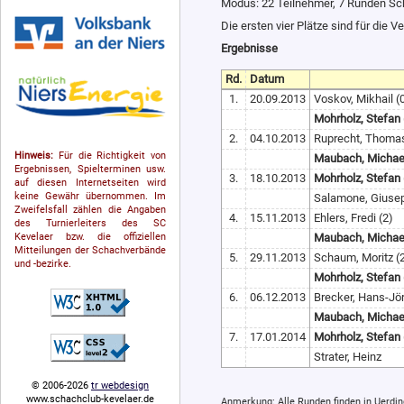
Modus: 22 Teilnehmer, 7 Runden S
Die ersten vier Plätze sind für die V
Ergebnisse
Rd.
Datum
1.
20.09.2013
Voskov, Mikhail (
Mohrholz, Stefan 
2.
04.10.2013
Ruprecht, Thomas
Hinweis:
Für die Richtigkeit von
Maubach, Michael
Ergebnissen, Spielterminen usw.
3.
18.10.2013
Mohrholz, Stefan
auf diesen Internetseiten wird
keine Gewähr übernommen. Im
Salamone, Giusep
Zweifelsfall zählen die Angaben
4.
15.11.2013
Ehlers, Fredi (2)
des Turnierleiters des SC
Kevelaer bzw. die offiziellen
Maubach, Michael
Mitteilungen der Schach­ver­bände
5.
29.11.2013
Schaum, Moritz (
und -bezirke.
Mohrholz, Stefan 
6.
06.12.2013
Brecker, Hans-Jör
Maubach, Michael
7.
17.01.2014
Mohrholz, Stefan
Strater, Heinz
© 2006-2026
tr webdesign
www.schachclub-kevelaer.de
Anmerkung: Alle Runden finden in Uerdin