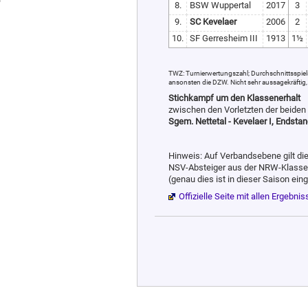
8.
BSW Wuppertal
2017
3
9.
SC Kevelaer
2006
2
10.
SF Gerresheim III
1913
1½
TWZ: Turnierwertungszahl; Durchschnittsspiels
ansonsten die DZW. Nicht sehr aussagekräftig, d
Stichkampf um den Klassenerhalt
zwischen den Vorletzten der beide
Sgem. Nettetal - Kevelaer I, Endstan
Hinweis: Auf Verbandsebene gilt die
NSV-Absteiger aus der NRW-Klasse e
(genau dies ist in dieser Saison eing
Offizielle Seite mit allen Ergebni