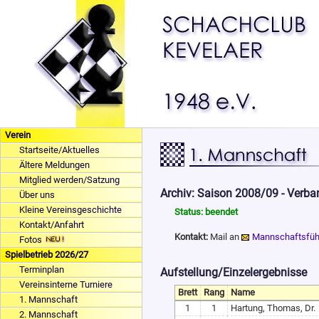
Verein
Startseite/Aktuelles
Ältere Meldungen
Mitglied werden/Satzung
Archiv: Saison 2008/09 - Verba
Über uns
Kleine Vereinsgeschichte
Status: beendet
Kontakt/Anfahrt
Kontakt:
Mail an
Mannschaftsfüh
Fotos
Spielbetrieb 2026/27
Terminplan
Aufstellung/Einzelergebnisse
Vereinsinterne Turniere
Brett
Rang
Name
1. Mannschaft
1
1
Hartung, Thomas, Dr.
2. Mannschaft