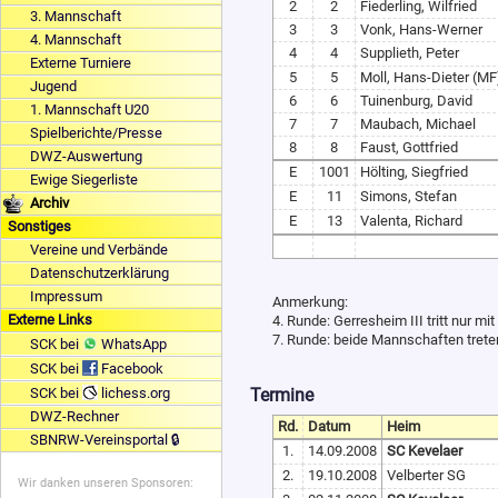
2
2
Fiederling, Wilfried
3. Mannschaft
3
3
Vonk, Hans-Werner
4. Mannschaft
4
4
Supplieth, Peter
Externe Turniere
5
5
Moll, Hans-Dieter (MF
Jugend
6
6
Tuinenburg, David
1. Mannschaft U20
7
7
Maubach, Michael
Spielberichte/Presse
8
8
Faust, Gottfried
DWZ-Auswertung
E
1001
Hölting, Siegfried
Ewige Siegerliste
E
11
Simons, Stefan
Archiv
E
13
Valenta, Richard
Sonstiges
Vereine und Verbände
Datenschutzerklärung
Impressum
Anmerkung:
Externe Links
4. Runde: Gerresheim III tritt nur mi
7. Runde: beide Mannschaften treten
SCK bei
WhatsApp
SCK bei
Facebook
Termine
SCK bei
lichess.org
DWZ-Rechner
Rd.
Datum
Heim
SBNRW-Vereinsportal 🔒
1.
14.09.2008
SC Kevelaer
2.
19.10.2008
Velberter SG
Wir danken unseren Sponsoren: