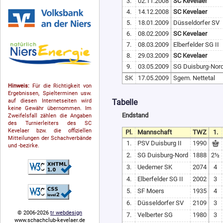
3.
02.11.2008
SC Kevelaer
4.
14.12.2008
SC Kevelaer
5.
18.01.2009
Düsseldorfer SV
6.
08.02.2009
SC Kevelaer
7.
08.03.2009
Elberfelder SG II
8.
29.03.2009
SC Kevelaer
9.
03.05.2009
SG Duisburg-Nor
SK
17.05.2009
Sgem. Nettetal
Hinweis:
Für die Richtigkeit von
Ergebnissen, Spielterminen usw.
Tabelle
auf diesen Internetseiten wird
keine Gewähr übernommen. Im
Endstand
Zweifelsfall zählen die Angaben
des Turnierleiters des SC
Kevelaer bzw. die offiziellen
Pl.
Mannschaft
TWZ
1.
Mitteilungen der Schach­ver­bände
1.
PSV Duisburg II
1990
und -bezirke.
2.
SG Duisburg-Nord
1888
2½
3.
Uedemer SK
2074
4
4.
Elberfelder SG II
2002
3
5.
SF Moers
1935
4
6.
Düsseldorfer SV
2109
3
© 2006-2026
tr webdesign
7.
Velberter SG
1980
3
www.schachclub-kevelaer.de