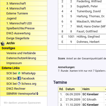
2
2
Fiederling, Wilfried
3. Mannschaft
3
3
Supplieth, Peter
4. Mannschaft
4
4
Tuinenburg, David
Externe Turniere
5
5
Hartung, Thomas, Dr.
Jugend
6
6
Maubach, Michael
1. Mannschaft U20
7
7
Moll, Hans-Dieter (MF
Spielberichte/Presse
8
8
Faust, Gottfried
DWZ-Auswertung
E
1001
Hölting, Siegfried
Ewige Siegerliste
E
9
Dohmes, Herbert
Archiv
Sonstiges
Vereine und Verbände
Datenschutzerklärung
Score
: Anteil an der Gesamtpunktzahl d
Impressum
Anmerkungen:
Externe Links
7. Runde: Xanten tritt nur mit 7 Spielern
SCK bei
WhatsApp
SCK bei
Facebook
Termine
SCK bei
lichess.org
DWZ-Rechner
Rd.
Datum
Heim
-
SBNRW-Vereinsportal 🔒
1.
06.09.2009
SC Kevelaer
-
2.
27.09.2009
SC Erkrath
-
Wir danken unseren Sponsoren:
3.
11.10.2009
SC Kevelaer
-