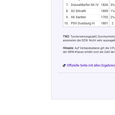
7.
Düsseldorfer SK IV
1826
3½
8.
SC Erkrath
1809
1½
9.
SK Xanten
1702
2½
10.
PSV Duisburg III
1801
2
TWZ:
Turnierwertungszahl; Durchschnitts
ansonsten die DZW. Nicht sehr aussagekrä
Hinweis:
Auf Verbandsebene gilt die 2-Pu
der NRW-Klasse erhöht sich die Zahl der
Offizielle Seite mit allen Ergebni