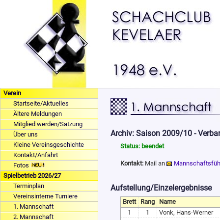
Verein
Startseite/Aktuelles
Ältere Meldungen
Mitglied werden/Satzung
Archiv: Saison 2009/10 - Verb
Über uns
Kleine Vereinsgeschichte
Status: beendet
Kontakt/Anfahrt
Kontakt:
Mail an
Mannschaftsfüh
Fotos
Spielbetrieb 2026/27
Terminplan
Aufstellung/Einzelergebnisse
Vereinsinterne Turniere
Brett
Rang
Name
1. Mannschaft
1
1
Vonk, Hans-Werner
2. Mannschaft