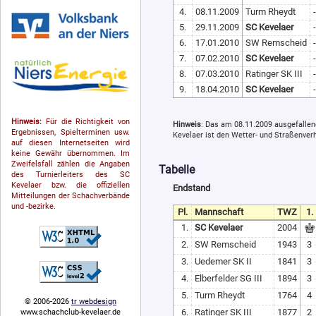
4.
08.11.2009
Turm Rheydt
-
5.
29.11.2009
SC Kevelaer
-
6.
17.01.2010
SW Remscheid
-
7.
07.02.2010
SC Kevelaer
-
8.
07.03.2010
Ratinger SK III
-
9.
18.04.2010
SC Kevelaer
-
Hinweis:
Für die Richtigkeit von
Hinweis
: Das am 08.11.2009 ausgefalle
Ergebnissen, Spielterminen usw.
Kevelaer ist den Wetter- und Straßenver
auf diesen Internetseiten wird
keine Gewähr übernommen. Im
Zweifelsfall zählen die Angaben
Tabelle
des Turnierleiters des SC
Kevelaer bzw. die offiziellen
Endstand
Mitteilungen der Schach­ver­bände
und -bezirke.
Pl.
Mannschaft
TWZ
1.
1.
SC Kevelaer
2004
2.
SW Remscheid
1943
3
3.
Uedemer SK II
1841
3
4.
Elberfelder SG III
1894
3
5.
Turm Rheydt
1764
4
© 2006-2026
tr webdesign
6.
Ratinger SK III
1877
2
www.schachclub-kevelaer.de