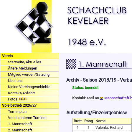
Verein
Startseite/Aktuelles
Ältere Meldungen
Mitglied werden/Satzung
Archiv - Saison 2018/19 - Verb
Über uns
Kleine Vereinsgeschichte
Status: beendet
Kontakt/Anfahrt
Kontakt:
Mail an
Mannschaftsfüh
Fotos
Spielbetrieb 2026/27
Terminplan
Aufstellung/Einzelergebnisse
Vereinsinterne Turniere
Brett
Rang
Name
1. Mannschaft
1
1
Valenta, Richard
2. Mannschaft