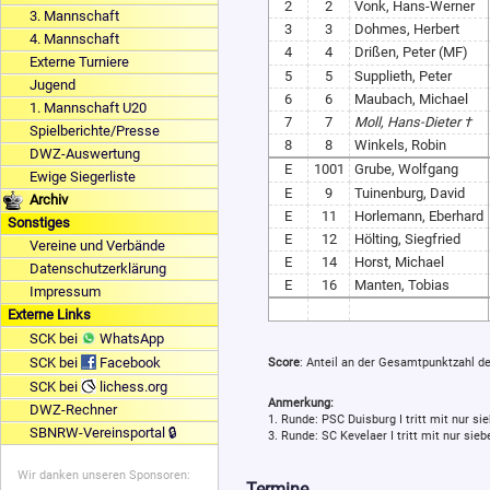
2
2
Vonk, Hans-Werner
3. Mannschaft
3
3
Dohmes, Herbert
4. Mannschaft
4
4
Drißen, Peter (MF)
Externe Turniere
5
5
Supplieth, Peter
Jugend
6
6
Maubach, Michael
1. Mannschaft U20
7
7
Moll, Hans-Dieter †
Spielberichte/Presse
8
8
Winkels, Robin
DWZ-Auswertung
E
1001
Grube, Wolfgang
Ewige Siegerliste
E
9
Tuinenburg, David
Archiv
E
11
Horlemann, Eberhard
Sonstiges
E
12
Hölting, Siegfried
Vereine und Verbände
E
14
Horst, Michael
Datenschutzerklärung
E
16
Manten, Tobias
Impressum
Externe Links
SCK bei
WhatsApp
SCK bei
Facebook
Score
: Anteil an der Gesamtpunktzahl d
SCK bei
lichess.org
Anmerkung:
DWZ-Rechner
1. Runde: PSC Duisburg I tritt mit nur si
SBNRW-Vereinsportal 🔒
3. Runde: SC Kevelaer I tritt mit nur sieb
Wir danken unseren Sponsoren:
Termine