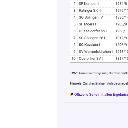
2.
SF Kempen I
1934/8
3.
Ratinger SK II
1976/1
4.
SG Solingen IV
1886/1
5.
SF Moers I
1935/9
6.
Düsseldorfer SV I
1968/1
7.
SC Solingen 28 I
1912/9
8.
SC Kevelaer I
1896/9
9.
SV Wermelskirchen I
1913/1
10.
Oberbilker SV I
1817/1
TWZ:
Turnierwertungszahl; Durchschnittssp
Hinweis:
Zur diesjährigen Aufstiegsrege
Offizielle Seite mit allen Ergeb