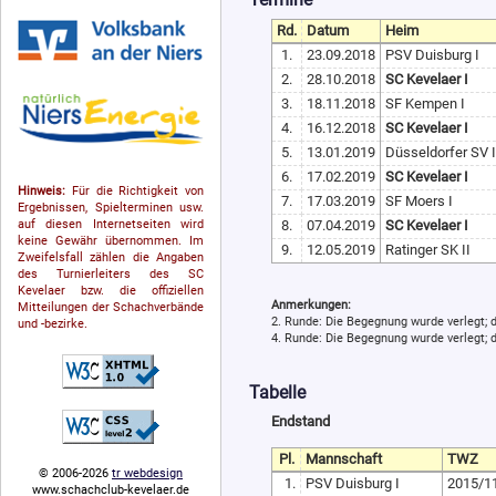
Rd.
Datum
Heim
1.
23.09.2018
PSV Duisburg I
2.
28.10.2018
SC Kevelaer I
3.
18.11.2018
SF Kempen I
4.
16.12.2018
SC Kevelaer I
5.
13.01.2019
Düsseldorfer SV I
6.
17.02.2019
SC Kevelaer I
Hinweis:
Für die Richtigkeit von
7.
17.03.2019
SF Moers I
Ergebnissen, Spielterminen usw.
8.
07.04.2019
SC Kevelaer I
auf diesen Internetseiten wird
keine Gewähr übernommen. Im
9.
12.05.2019
Ratinger SK II
Zweifelsfall zählen die Angaben
des Turnierleiters des SC
Kevelaer bzw. die offiziellen
Anmerkungen:
Mitteilungen der Schach­ver­bände
2. Runde: Die Begegnung wurde verlegt; d
und -bezirke.
4. Runde: Die Begegnung wurde verlegt; d
Tabelle
Endstand
Pl.
Mannschaft
TWZ
© 2006-2026
tr webdesign
1.
PSV Duisburg I
2015/1
www.schachclub-kevelaer.de