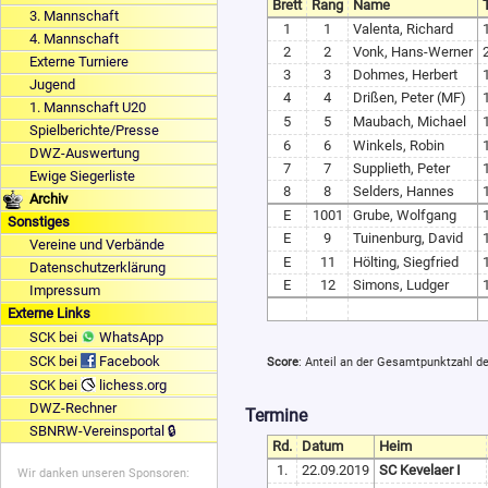
Brett
Rang
Name
3. Mannschaft
1
1
Valenta, Richard
4. Mannschaft
2
2
Vonk, Hans-Werner
Externe Turniere
3
3
Dohmes, Herbert
Jugend
4
4
Drißen, Peter (MF)
1. Mannschaft U20
5
5
Maubach, Michael
Spielberichte/Presse
6
6
Winkels, Robin
DWZ-Auswertung
7
7
Supplieth, Peter
Ewige Siegerliste
8
8
Selders, Hannes
Archiv
E
1001
Grube, Wolfgang
Sonstiges
E
9
Tuinenburg, David
Vereine und Verbände
E
11
Hölting, Siegfried
Datenschutzerklärung
E
12
Simons, Ludger
Impressum
Externe Links
SCK bei
WhatsApp
SCK bei
Facebook
Score
: Anteil an der Gesamtpunktzahl d
SCK bei
lichess.org
DWZ-Rechner
Termine
SBNRW-Vereinsportal 🔒
Rd.
Datum
Heim
1.
22.09.2019
SC Kevelaer I
Wir danken unseren Sponsoren: