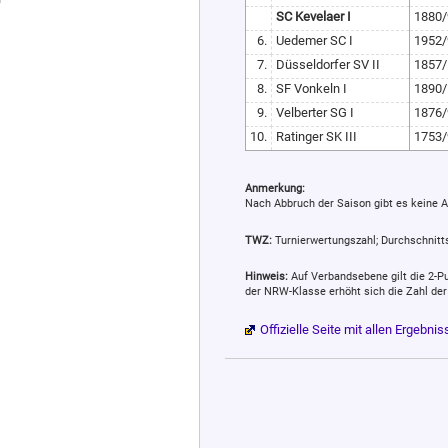
SC Kevelaer I
1880/
6.
Uedemer SC I
1952/
7.
Düsseldorfer SV II
1857/
8.
SF Vonkeln I
1890/
9.
Velberter SG I
1876/
10.
Ratinger SK III
1753/
Anmerkung:
Nach Abbruch der Saison gibt es keine A
TWZ:
Turnierwertungszahl; Durchschnittssp
Hinweis:
Auf Verbandsebene gilt die 2-Pu
der NRW-Klasse erhöht sich die Zahl der
Offizielle Seite mit allen Ergeb