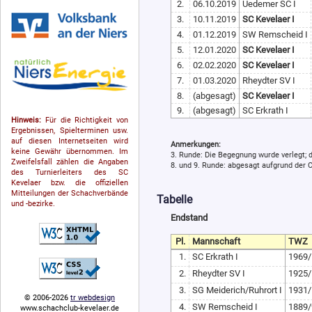
2.
06.10.2019
Uedemer SC I
3.
10.11.2019
SC Kevelaer I
4.
01.12.2019
SW Remscheid I
5.
12.01.2020
SC Kevelaer I
6.
02.02.2020
SC Kevelaer I
7.
01.03.2020
Rheydter SV I
8.
(abgesagt)
SC Kevelaer I
9.
(abgesagt)
SC Erkrath I
Hinweis:
Für die Richtigkeit von
Ergebnissen, Spielterminen usw.
auf diesen Internetseiten wird
Anmerkungen:
keine Gewähr übernommen. Im
3. Runde: Die Begegnung wurde verlegt; d
Zweifelsfall zählen die Angaben
8. und 9. Runde: abgesagt aufgrund der
des Turnierleiters des SC
Kevelaer bzw. die offiziellen
Mitteilungen der Schach­ver­bände
Tabelle
und -bezirke.
Endstand
Pl.
Mannschaft
TWZ
1.
SC Erkrath I
1969/
2.
Rheydter SV I
1925/
3.
SG Meiderich/Ruhrort I
1931/
© 2006-2026
tr webdesign
4.
SW Remscheid I
1889/
www.schachclub-kevelaer.de