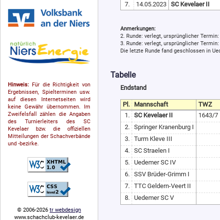
7.
14.05.2023
SC Kevelaer II
Anmerkungen:
2. Runde: verlegt, ursprünglicher Termin
3. Runde: verlegt, ursprünglicher Termin
Die letzte Runde fand geschlossen in Ue
Tabelle
Hinweis:
Für die Richtigkeit von
Endstand
Ergebnissen, Spielterminen usw.
auf diesen Internetseiten wird
Pl.
Mannschaft
TWZ
keine Gewähr übernommen. Im
Zweifelsfall zählen die Angaben
1.
SC Kevelaer II
1643/7
des Turnierleiters des SC
2.
Springer Kranenburg I
Kevelaer bzw. die offiziellen
Mitteilungen der Schach­ver­bände
3.
Turm Kleve III
und -bezirke.
4.
SC Straelen I
5.
Uedemer SC IV
6.
SSV Brüder-Grimm I
7.
TTC Geldern-Veert II
8.
Uedemer SC V
© 2006-2026
tr webdesign
www.schachclub-kevelaer.de