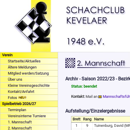
Verein
Startseite/Aktuelles
Ältere Meldungen
Mitglied werden/Satzung
Archiv - Saison 2022/23 - Bezir
Über uns
Kleine Vereinsgeschichte
Status: beendet
Kontakt/Anfahrt
Kontakt:
Mail an
Mannschaftsfüh
Fotos
Spielbetrieb 2026/27
Terminplan
Aufstellung/Einzelergebnisse
Vereinsinterne Turniere
Brett
Rang
Name
1. Mannschaft
1
9
Tuinenburg, David (M
2. Mannschaft