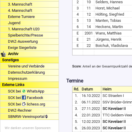
2
10
Selders, Hannes
3. Mannschaft
3
11
Horst, Michael
4. Mannschaft
4
12
Hölting, Siegfried
Externe Turniere
5
13
Manten, Tobias
Jugend
6
14
Heckens, Martin
1. Mannschaft U20
E
2001
Wans, Matthias
Spielberichte/Presse
E
21
Jürgens, Henrik
DWZ-Auswertung
E
22
Boichuk, Vladislava
Ewige Siegerliste
Archiv
Sonstiges
Vereine und Verbände
Score
: Anteil an der Gesamtpunktzahl d
Datenschutzerklärung
Impressum
Termine
Externe Links
Rd.
Datum
Heim
SCK bei
WhatsApp
1.
16.10.2022
SC Straelen I
SCK bei
Facebook
2.
06.11.2022
SSV Brüder-Grim
SCK bei
lichess.org
3.
27.11.2022
SC Kevelaer II
DWZ-Rechner
4.
22.01.2023
TTC Geldern-Veert
SBNRW-Vereinsportal 🔒
5.
12.02.2023
SC Kevelaer II
6.
26.03.2023
SC Kevelaer II
Wir danken unseren Sponsoren: