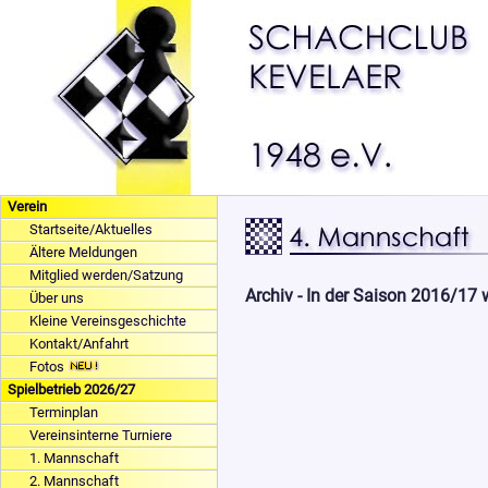
Verein
Startseite/Aktuelles
Ältere Meldungen
Mitglied werden/Satzung
Archiv - In der Saison 2016/17
Über uns
Kleine Vereinsgeschichte
Kontakt/Anfahrt
Fotos
Spielbetrieb 2026/27
Terminplan
Vereinsinterne Turniere
1. Mannschaft
2. Mannschaft