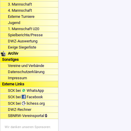
3. Mannschaft
4. Mannschaft
Externe Turniere
Jugend
1. Mannschaft U20
Spielberichte/Presse
DWZ-Auswertung
Ewige Siegerliste
Archiv
Sonstiges
Vereine und Verbände
Datenschutzerklärung
Impressum
Externe Links
SCK bei
WhatsApp
SCK bei
Facebook
SCK bei
lichess.org
DWZ-Rechner
SBNRW-Vereinsportal 🔒
Wir danken unseren Sponsoren: