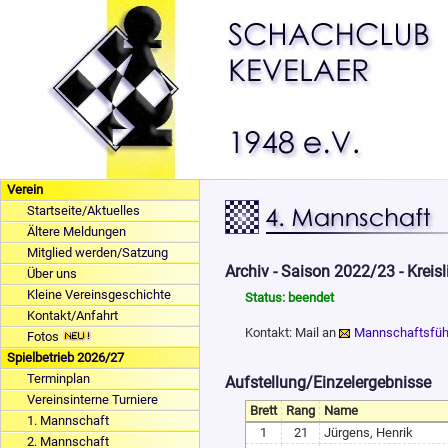
Verein
Startseite/Aktuelles
Ältere Meldungen
Mitglied werden/Satzung
Archiv - Saison 2022/23 - Kreis
Über uns
Kleine Vereinsgeschichte
Status: beendet
Kontakt/Anfahrt
Kontakt: Mail an
Mannschaftsfüh
Fotos
Spielbetrieb 2026/27
Terminplan
Aufstellung/Einzelergebnisse
Vereinsinterne Turniere
Brett
Rang
Name
1. Mannschaft
1
21
Jürgens, Henrik
2. Mannschaft