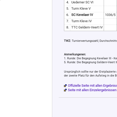
4.
Uedemer SC VI
5.
Turm Kleve V
6.
SC Kevelaer IV
1036/5
7.
Turm Kleve IV
8.
TTC Geldern-Veert IV
TWZ:
Turnierwertungszahl; Durchschnittssp
Anmerkungenen:
1. Runde: Die Begegnung Kevelaer III - Kev
5. Runde: Die Begegnung Geldern-Veert III 
Ursprünglich sollte nur der Erstplaziert
der zweite Platz für den Aufstieg in die 
Offizielle Seite mit allen Ergebn
Seite mit allen Einzelergebnisse