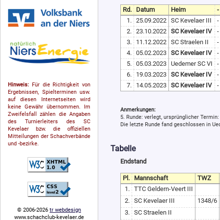
Rd.
Datum
Heim
-
1.
25.09.2022
SC Kevelaer III
-
2.
23.10.2022
SC Kevelaer IV
-
3.
11.12.2022
SC Straelen II
-
4.
05.02.2023
SC Kevelaer IV
-
5.
05.03.2023
Uedemer SC VI
-
6.
19.03.2023
SC Kevelaer IV
-
7.
14.05.2023
SC Kevelaer IV
-
Hinweis:
Für die Richtigkeit von
Ergebnissen, Spielterminen usw.
auf diesen Internetseiten wird
keine Gewähr übernommen. Im
Anmerkungen:
Zweifelsfall zählen die Angaben
5. Runde: verlegt, ursprünglicher Termin
des Turnierleiters des SC
Die letzte Runde fand geschlossen in Ue
Kevelaer bzw. die offiziellen
Mitteilungen der Schach­ver­bände
und -bezirke.
Tabelle
Endstand
Pl.
Mannschaft
TWZ
1.
TTC Geldern-Veert III
2.
SC Kevelaer III
1348/6
© 2006-2026
tr webdesign
3.
SC Straelen II
www.schachclub-kevelaer.de