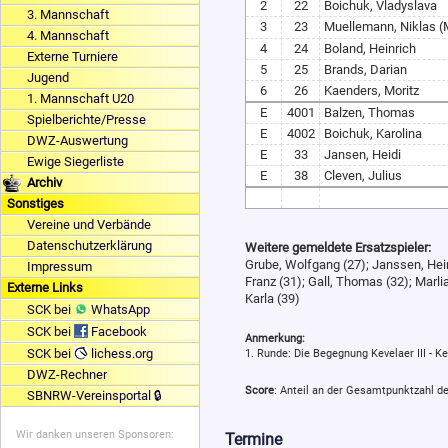
2
22
Boichuk, Vladyslava
3. Mannschaft
3
23
Muellemann, Niklas (
4. Mannschaft
4
24
Boland, Heinrich
Externe Turniere
5
25
Brands, Darian
Jugend
6
26
Kaenders, Moritz
1. Mannschaft U20
E
4001
Balzen, Thomas
Spielberichte/Presse
E
4002
Boichuk, Karolina
DWZ-Auswertung
E
33
Jansen, Heidi
Ewige Siegerliste
E
38
Cleven, Julius
Archiv
Sonstiges
Vereine und Verbände
Datenschutzerklärung
Weitere gemeldete Ersatzspieler:
Grube, Wolfgang (27); Janssen, Heine
Impressum
Franz (31); Gall, Thomas (32); Marl
Externe Links
Karla (39)
SCK bei
WhatsApp
SCK bei
Facebook
Anmerkung:
SCK bei
lichess.org
1. Runde: Die Begegnung Kevelaer III - Kev
DWZ-Rechner
Score
: Anteil an der Gesamtpunktzahl d
SBNRW-Vereinsportal 🔒
Wir danken unseren Sponsoren:
Termine