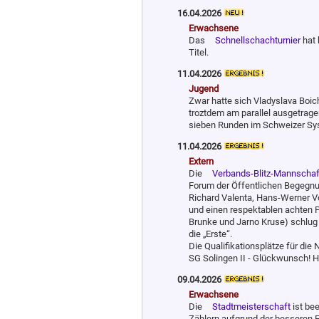
16.04.2026
Erwachsene
Das
Schnellschachturnier
hat 
Titel.
11.04.2026
Jugend
Zwar hatte sich Vladyslava Boic
troztdem am parallel ausgetrag
sieben Runden im Schweizer Syst
11.04.2026
Extern
Die
Verbands-Blitz-Mannschaf
Forum der Öffentlichen Begegnun
Richard Valenta, Hans-Werner V
und einen respektablen achten P
Brunke und Jarno Kruse) schlug 
die „Erste“.
Die Qualifikationsplätze für die
SG Solingen II - Glückwunsch! Hi
09.04.2026
Erwachsene
Die
Stadtmeisterschaft
ist bee
Zählern aufgrund der besseren 