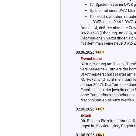
für Spieler mit einer DWZ g
Spieler mit einer DWZ kle
für alle dazwischen errec
DWZ_neu = 0,64 * DWZ_al
Das heißt, daß der absolute Zuwa
DWZ 1538 (Erhöhung um 338), a
Informationen hierzu finden sic
mit dem man seine neue DWZ-Za
03.06.2026
Erwachsene
[Aktualisierung am 7. Juni] Turni
vereinsinternen Turniere der k
Stadtmeisterschaft startet am 10
KO-Pokal wird nicht mehr parall
Januar 2027). Die Termine könne
Ebenfalls neu: der jeweils erst
ohne Turnierdruck reinschnupper
Nachholpartien genutzt werden.
02.06.2026
Extern
Die Bezirks-Einzelmeisterschaft 
tagen im Klostergarten, Beginn 
01.06.2026