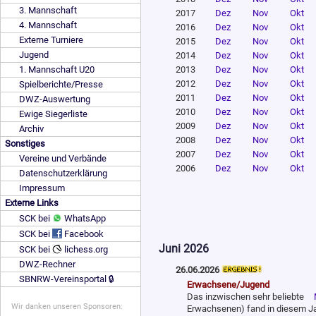
3. Mannschaft
2017
Dez
Nov
Okt
4. Mannschaft
2016
Dez
Nov
Okt
Externe Turniere
2015
Dez
Nov
Okt
Jugend
2014
Dez
Nov
Okt
1. Mannschaft U20
2013
Dez
Nov
Okt
2012
Dez
Nov
Okt
Spielberichte/Presse
2011
Dez
Nov
Okt
DWZ-Auswertung
2010
Dez
Nov
Okt
Ewige Siegerliste
2009
Dez
Nov
Okt
Archiv
2008
Dez
Nov
Okt
Sonstiges
2007
Dez
Nov
Okt
Vereine und Verbände
2006
Dez
Nov
Okt
Datenschutzerklärung
Impressum
Externe Links
SCK bei
WhatsApp
SCK bei
Facebook
Juni 2026
SCK bei
lichess.org
DWZ-Rechner
26.06.2026
SBNRW-Vereinsportal 🔒
Erwachsene/Jugend
Das inzwischen sehr beliebte
Wir danken unseren Sponsoren:
Erwachsenen) fand in diesem Jah