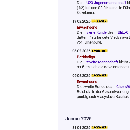
Die
U20-Jugend­mann­schaft
bl
(4:2) bei den SF Erkelenz. In Füh
Kevelaerer.
19.02.2026
Erwachsene
Die
vierte Runde
des
Blitz-G
dritten Platz landete Vladyslav
vor Tuinenburg.
08.02.2026
Bezirksliga
Die
zweite Mannschaft
bleibt 
mußten sich die Kevelaerer deut
05.02.2026
Erwachsene
Die zweite Runde des
Chess96
Boichuk. In der Gesamtwertung fü
punktgleich Vladyslava Boichuk
Januar 2026
31.01.2026