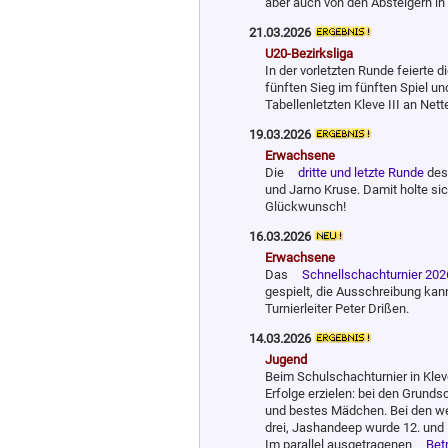
aber auch von den Absteigern in
21.03.2026
U20-Bezirksliga
In der vorletzten Runde feierte d
fünften Sieg im fünften Spiel u
Tabellenletzten Kleve III an Nett
19.03.2026
Erwachsene
Die
dritte und letzte Runde
des
und Jarno Kruse. Damit holte s
Glückwunsch!
16.03.2026
Erwachsene
Das
Schnellschachturnier 202
gespielt, die Ausschreibung ka
Turnierleiter Peter Drißen.
14.03.2026
Jugend
Beim Schulschachturnier in Klev
Erfolge erzielen: bei den Grunds
und bestes Mädchen. Bei den we
drei, Jashandeep wurde 12. und M
Im parallel ausgetragenen
Bet