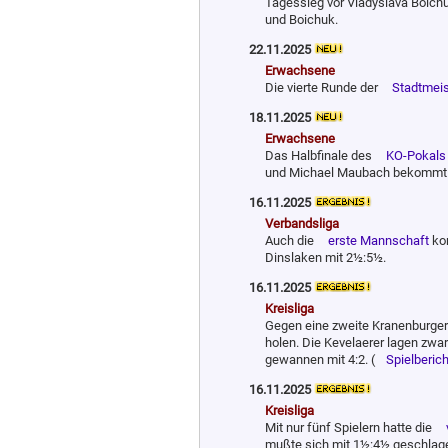
Tagessieg vor Vladyslava Boichu
und Boichuk.
22.11.2025
Erwachsene
Die vierte Runde der
Stadtmeis
18.11.2025
Erwachsene
Das Halbfinale des
KO-Pokals
und Michael Maubach bekommt es
16.11.2025
Verbandsliga
Auch die
erste Mannschaft
kon
Dinslaken mit 2½:5½.
16.11.2025
Kreisliga
Gegen eine zweite Kranenburger
holen. Die Kevelaerer lagen zwar
gewannen mit 4:2. (
Spielberich
16.11.2025
Kreisliga
Mit nur fünf Spielern hatte die
mußte sich mit 1½:4½ geschlag