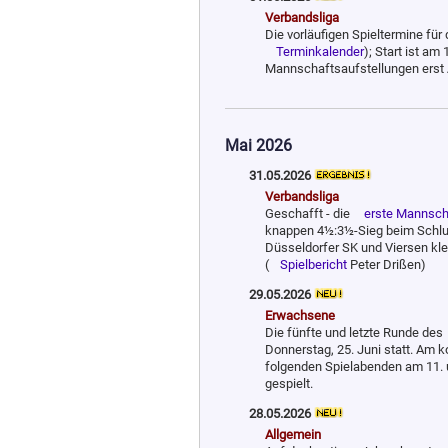
Verbandsliga
Die vorläufigen Spieltermine für
Terminkalender
); Start ist a
Mann­schafts­auf­stell­ungen ers
Mai 2026
31.05.2026
Verbandsliga
Geschafft - die
erste Mann­sch
knappen 4½:3½-Sieg beim Schlußl
Düsseldorfer SK und Viersen kle
(
Spielbericht
Peter Drißen)
29.05.2026
Erwachsene
Die fünfte und letzte Runde des
Donnerstag, 25. Juni statt. Am 
folgenden Spielabenden am 11. u
gespielt.
28.05.2026
Allgemein