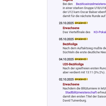
Bei den
Bezirkseinzelmeisters
in einer starken Gruppe U18/U18
der U12 kam Oscar Balser ebenfal
damit für die nächste Runde auf
23.10.2025
Erwachsene
Das Viertelfinale des
KO-Poka
05.10.2025
Bezirksliga
Nach dem Auftaktsieg mußte d
Süchteln die erste deutliche Ni
04.10.2025
U20-Bezirksliga
Nach der spielfreien ersten Run
aber verdient mit 13:11 (3½:2½).
02.10.2025
Erwachsene
Nachdem die Blitzturniere in let
Stadtblitzmeisterschaft
erfreu
damit den ersten Titel der Sais
David Tuinenburg.