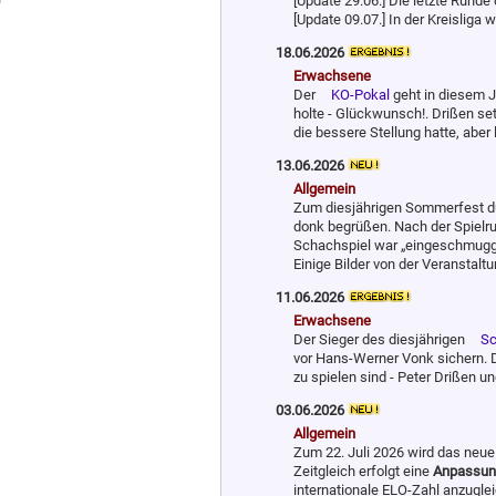
[Update 29.06.] Die letzte Runde 
[Update 09.07.] In der Kreislig
18.06.2026
Erwachsene
Der
KO-Pokal
geht in diesem Ja
holte - Glückwunsch!. Drißen se
die bessere Stellung hatte, aber 
13.06.2026
Allgemein
Zum diesjährigen Sommerfest dur
donk begrüßen. Nach der Spielrun
Schachspiel war „eingeschmuggel
Einige Bilder von der Veranstalt
11.06.2026
Erwachsene
Der Sieger des diesjährigen
Sc
vor Hans-Werner Vonk sichern. De
zu spielen sind - Peter Drißen 
03.06.2026
Allgemein
Zum 22. Juli 2026 wird das neu
Zeitgleich erfolgt eine
Anpassun
internationale ELO-Zahl anzuglei