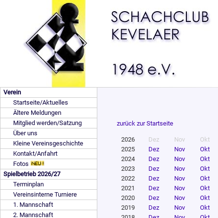
Verein
Startseite/Aktuelles
Ältere Meldungen
Mitglied werden/Satzung
zurück zur Startseite
Über uns
2026
Dez
Nov
Okt
Kleine Vereinsgeschichte
2025
Dez
Nov
Okt
Kontakt/Anfahrt
2024
Dez
Nov
Okt
Fotos
2023
Dez
Nov
Okt
Spielbetrieb 2026/27
2022
Dez
Nov
Okt
Terminplan
2021
Dez
Nov
Okt
Vereinsinterne Turniere
2020
Dez
Nov
Okt
1. Mannschaft
2019
Dez
Nov
Okt
2. Mannschaft
2018
Dez
Nov
Okt