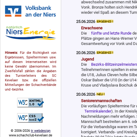
abwechselnd zusammen mit Nikl
Vonk. Bronze holten sich Hendri
wieder viel Spaß an diesem Turn
25.06.2026
Erwachsene
Die
fünfte und letzte Runde
de
Plätze gingen an Hans-Werner V
Gesamtwertung vor Vonk und Da
20.06.2026
Hinweis:
Für die Richtigkeit von
Ergebnissen, Spielterminen usw.
Jugend
auf diesen Internetseiten wird
Die
Bezirks-Blitzeinzelmeister
keine Gewähr übernommen. Im
TeilnehmerInnen spielten in ein
Zweifelsfall zählen die Angaben
die U18, Julius Cleven holte Silb
des Turnierleiters des SC
Oskar Balser die U10 (in der U14
Kevelaer bzw. die offiziellen
Mitteilungen der Schach­ver­bände
Kruse und Vladyslava Boichuk d
und -bezirke.
20.06.2026
Seniorenmannschaften
Die vorläufigen Spieltermine für
Terminkalender
). In der Krei
Nachmeldungen mehr erfolgen. Sta
Mannschaft bestreiten am 6. od
Für die Verbandsliga waren im Ter
© 2006-2026
tr webdesign
kor­ri­giert. Verbands- und Krei
www.schachclub-kevelaer.de