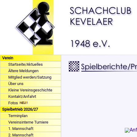
Verein
Startseite/Aktuelles
Ältere Meldungen
Mitglied werden/Satzung
Über uns
Kleine Vereinsgeschichte
Kontakt/Anfahrt
Fotos
Spielbetrieb 2026/27
Terminplan
Vereinsinterne Turniere
1. Mannschaft
2. Mannschaft