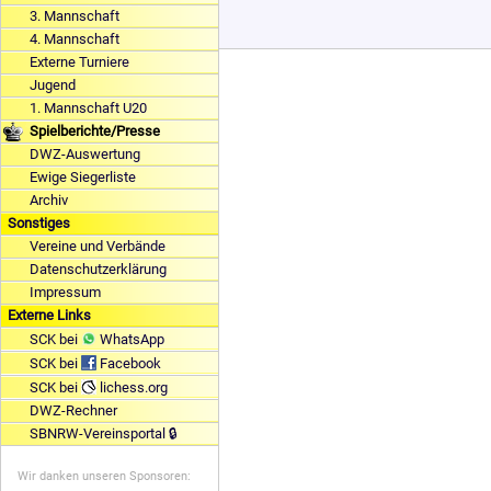
3. Mannschaft
4. Mannschaft
Externe Turniere
Jugend
1. Mannschaft U20
Spielberichte/Presse
DWZ-Auswertung
Ewige Siegerliste
Archiv
Sonstiges
Vereine und Verbände
Datenschutzerklärung
Impressum
Externe Links
SCK bei
WhatsApp
SCK bei
Facebook
SCK bei
lichess.org
DWZ-Rechner
SBNRW-Vereinsportal 🔒
Wir danken unseren Sponsoren: