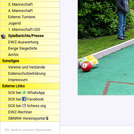
3. Mannschaft
4. Mannschaft
Externe Turniere
Jugend
1. Mannschaft U20
Spielberichte/Presse
DWZ-Auswertung
Ewige Siegerliste
Archiv
Sonstiges
Vereine und Verbände
Datenschutzerklärung
Impressum
Externe Links
SCK bei
WhatsApp
SCK bei
Facebook
SCK bei
lichess.org
DWZ-Rechner
SBNRW-Vereinsportal 🔒
Wir danken unseren Sponsoren: