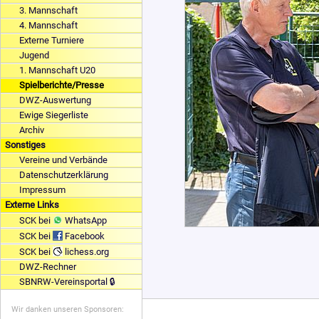
3. Mannschaft
4. Mannschaft
Externe Turniere
Jugend
1. Mannschaft U20
Spielberichte/Presse
DWZ-Auswertung
Ewige Siegerliste
Archiv
Sonstiges
Vereine und Verbände
Datenschutzerklärung
Impressum
Externe Links
SCK bei
WhatsApp
SCK bei
Facebook
SCK bei
lichess.org
DWZ-Rechner
SBNRW-Vereinsportal 🔒
Wir danken unseren Sponsoren: