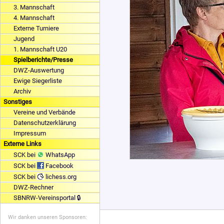
3. Mannschaft
4. Mannschaft
Externe Turniere
Jugend
1. Mannschaft U20
Spielberichte/Presse
DWZ-Auswertung
Ewige Siegerliste
Archiv
Sonstiges
Vereine und Verbände
Datenschutzerklärung
Impressum
Externe Links
SCK bei
WhatsApp
SCK bei
Facebook
SCK bei
lichess.org
DWZ-Rechner
SBNRW-Vereinsportal 🔒
Wir danken unseren Sponsoren: