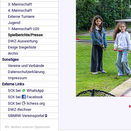
3. Mannschaft
4. Mannschaft
Externe Turniere
Jugend
1. Mannschaft U20
Spielberichte/Presse
DWZ-Auswertung
Ewige Siegerliste
Archiv
Sonstiges
Vereine und Verbände
Datenschutzerklärung
Impressum
Externe Links
SCK bei
WhatsApp
SCK bei
Facebook
SCK bei
lichess.org
DWZ-Rechner
SBNRW-Vereinsportal 🔒
Wir danken unseren Sponsoren: