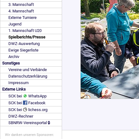
3. Mannschaft
4. Mannschaft
Externe Turniere
Jugend
1. Mannschaft U20
Spielberichte/Presse
DWZ-Auswertung
Ewige Siegerliste
Archiv
Sonstiges
Vereine und Verbände
Datenschutzerklärung
Impressum
Externe Links
SCK bei
WhatsApp
SCK bei
Facebook
SCK bei
lichess.org
DWZ-Rechner
SBNRW-Vereinsportal 🔒
Wir danken unseren Sponsoren: