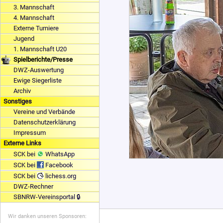
3. Mannschaft
4. Mannschaft
Externe Turniere
Jugend
1. Mannschaft U20
Spielberichte/Presse
DWZ-Auswertung
Ewige Siegerliste
Archiv
Sonstiges
Vereine und Verbände
Datenschutzerklärung
Impressum
Externe Links
SCK bei
WhatsApp
SCK bei
Facebook
SCK bei
lichess.org
DWZ-Rechner
SBNRW-Vereinsportal 🔒
Wir danken unseren Sponsoren: