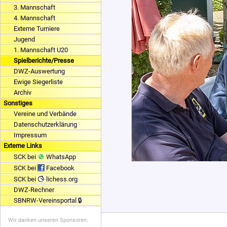
3. Mannschaft
4. Mannschaft
Externe Turniere
Jugend
1. Mannschaft U20
Spielberichte/Presse
DWZ-Auswertung
Ewige Siegerliste
Archiv
Sonstiges
Vereine und Verbände
Datenschutzerklärung
Impressum
Externe Links
SCK bei
WhatsApp
SCK bei
Facebook
SCK bei
lichess.org
DWZ-Rechner
SBNRW-Vereinsportal 🔒
Wir danken unseren Sponsoren: