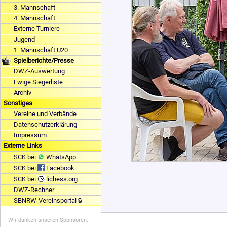
3. Mannschaft
4. Mannschaft
Externe Turniere
Jugend
1. Mannschaft U20
Spielberichte/Presse
DWZ-Auswertung
Ewige Siegerliste
Archiv
Sonstiges
Vereine und Verbände
Datenschutzerklärung
Impressum
Externe Links
SCK bei
WhatsApp
SCK bei
Facebook
SCK bei
lichess.org
DWZ-Rechner
SBNRW-Vereinsportal 🔒
Wir danken unseren Sponsoren: