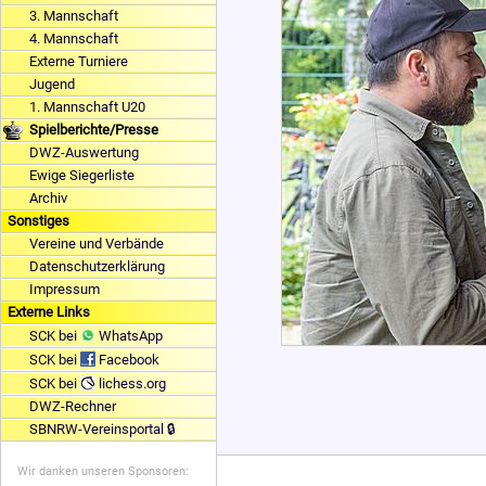
3. Mannschaft
4. Mannschaft
Externe Turniere
Jugend
1. Mannschaft U20
Spielberichte/Presse
DWZ-Auswertung
Ewige Siegerliste
Archiv
Sonstiges
Vereine und Verbände
Datenschutzerklärung
Impressum
Externe Links
SCK bei
WhatsApp
SCK bei
Facebook
SCK bei
lichess.org
DWZ-Rechner
SBNRW-Vereinsportal 🔒
Wir danken unseren Sponsoren: