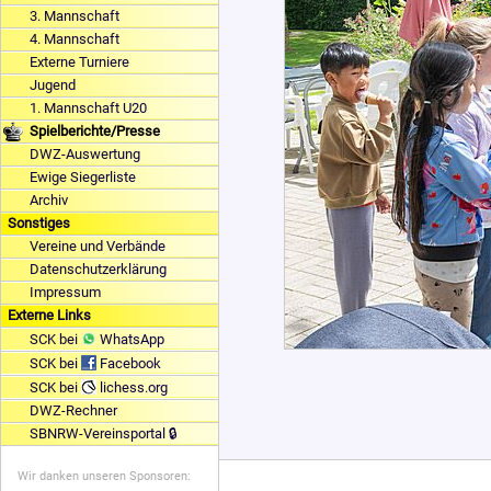
3. Mannschaft
4. Mannschaft
Externe Turniere
Jugend
1. Mannschaft U20
Spielberichte/Presse
DWZ-Auswertung
Ewige Siegerliste
Archiv
Sonstiges
Vereine und Verbände
Datenschutzerklärung
Impressum
Externe Links
SCK bei
WhatsApp
SCK bei
Facebook
SCK bei
lichess.org
DWZ-Rechner
SBNRW-Vereinsportal 🔒
Wir danken unseren Sponsoren: