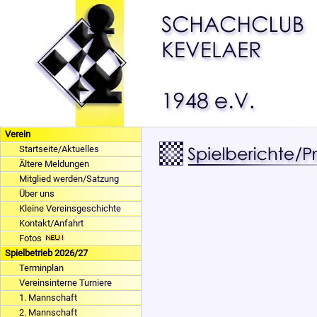
Verein
Startseite/Aktuelles
Ältere Meldungen
Mitglied werden/Satzung
Über uns
Kleine Vereinsgeschichte
Kontakt/Anfahrt
Fotos
Spielbetrieb 2026/27
Terminplan
Vereinsinterne Turniere
1. Mannschaft
2. Mannschaft