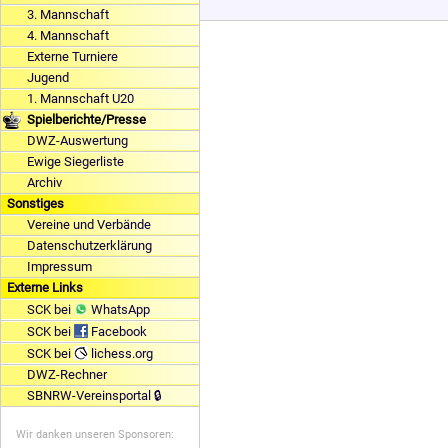
3. Mannschaft
4. Mannschaft
Externe Turniere
Jugend
1. Mannschaft U20
Spielberichte/Presse
DWZ-Auswertung
Ewige Siegerliste
Archiv
Sonstiges
Vereine und Verbände
Datenschutzerklärung
Impressum
Externe Links
SCK bei
WhatsApp
SCK bei
Facebook
SCK bei
lichess.org
DWZ-Rechner
SBNRW-Vereinsportal 🔒
Wir danken unseren Sponsoren: