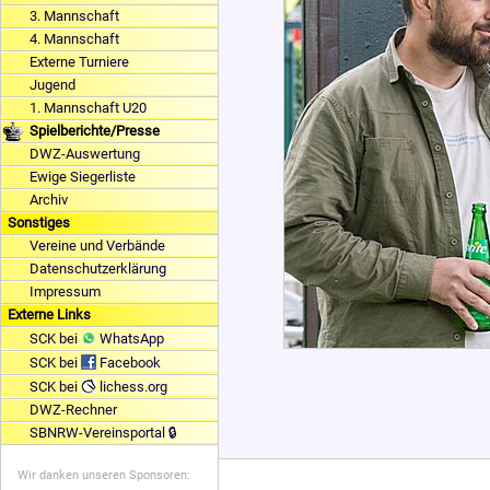
3. Mannschaft
4. Mannschaft
Externe Turniere
Jugend
1. Mannschaft U20
Spielberichte/Presse
DWZ-Auswertung
Ewige Siegerliste
Archiv
Sonstiges
Vereine und Verbände
Datenschutzerklärung
Impressum
Externe Links
SCK bei
WhatsApp
SCK bei
Facebook
SCK bei
lichess.org
DWZ-Rechner
SBNRW-Vereinsportal 🔒
Wir danken unseren Sponsoren: