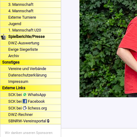
3. Mannschaft
4. Mannschaft
Externe Turniere
Jugend
1. Mannschaft U20
Spielberichte/Presse
DWZ-Auswertung
Ewige Siegerliste
Archiv
Sonstiges
Vereine und Verbände
Datenschutzerklärung
Impressum
Externe Links
SCK bei
WhatsApp
SCK bei
Facebook
SCK bei
lichess.org
DWZ-Rechner
SBNRW-Vereinsportal 🔒
Wir danken unseren Sponsoren: