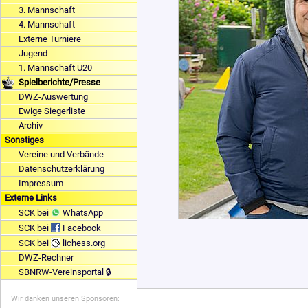
3. Mannschaft
4. Mannschaft
Externe Turniere
Jugend
1. Mannschaft U20
Spielberichte/Presse
DWZ-Auswertung
Ewige Siegerliste
Archiv
Sonstiges
Vereine und Verbände
Datenschutzerklärung
Impressum
Externe Links
SCK bei
WhatsApp
SCK bei
Facebook
SCK bei
lichess.org
DWZ-Rechner
SBNRW-Vereinsportal 🔒
Wir danken unseren Sponsoren: