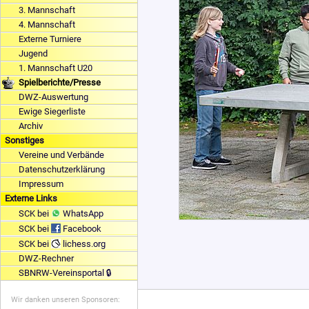
3. Mannschaft
4. Mannschaft
Externe Turniere
Jugend
1. Mannschaft U20
Spielberichte/Presse
DWZ-Auswertung
Ewige Siegerliste
Archiv
Sonstiges
Vereine und Verbände
Datenschutzerklärung
Impressum
Externe Links
SCK bei
WhatsApp
SCK bei
Facebook
SCK bei
lichess.org
DWZ-Rechner
SBNRW-Vereinsportal 🔒
Wir danken unseren Sponsoren: