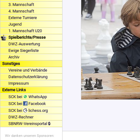
3. Mannschaft
4. Mannschaft
Externe Turniere
Jugend
1. Mannschaft U20
Spielberichte/Presse
DWZ-Auswertung
Ewige Siegerliste
Archiv
Sonstiges
Vereine und Verbände
Datenschutzerklärung
Impressum
Externe Links
SCK bei
WhatsApp
SCK bei
Facebook
SCK bei
lichess.org
DWZ-Rechner
SBNRW-Vereinsportal 🔒
Wir danken unseren Sponsoren: