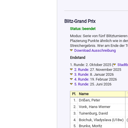
Blitz-Grand Prix
Status: beendet
Modus: Serie von fünf Blitzturniere
Plazierung Punkte ähnlich wie in der F
Streichergebnis. Wer am Ende der Tur
Download Ausschreibung
Endstand
1. Runde: 2. Oktober 2025 (
Stadtb
2. Runde:
27. November 2025
3. Runde:
8. Januar 2026
4. Runde:
19. Februar 2026
5. Runde:
25. Juni 2026
Pl.
Name
1.
Drißen, Peter
2.
Vonk, Hans-Werner
3.
Tuinenburg, David
4.
Boichuk, Vladyslava (U18w)
5.
Brunke, Moritz