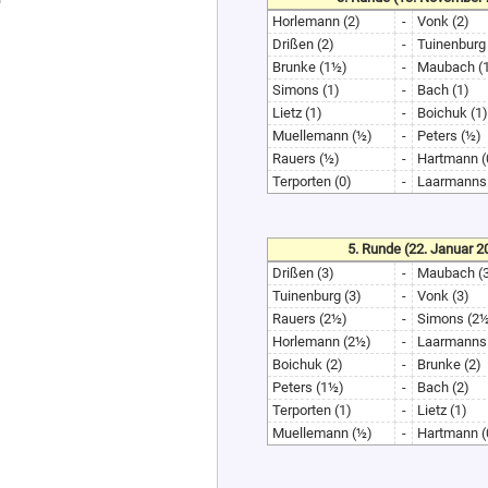
Horlemann (2)
-
Vonk (2)
Drißen (2)
-
Tuinenburg
Brunke (1½)
-
Maubach (
Simons (1)
-
Bach (1)
Lietz (1)
-
Boichuk (1)
Muellemann (½)
-
Peters (½)
Rauers (½)
-
Hartmann (
Terporten (0)
-
Laarmanns 
5. Runde (22. Januar 2
Drißen (3)
-
Maubach (
Tuinenburg (3)
-
Vonk (3)
Rauers (2½)
-
Simons (2
Horlemann (2½)
-
Laarmanns 
Boichuk (2)
-
Brunke (2)
Peters (1½)
-
Bach (2)
Terporten (1)
-
Lietz (1)
Muellemann (½)
-
Hartmann (