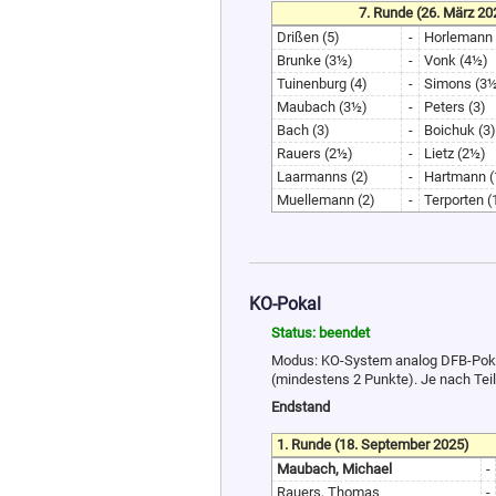
7. Runde (26. März 20
Drißen (5)
-
Horlemann 
Brunke (3½)
-
Vonk (4½)
Tuinenburg (4)
-
Simons (3
Maubach (3½)
-
Peters (3)
Bach (3)
-
Boichuk (3)
Rauers (2½)
-
Lietz (2½)
Laarmanns (2)
-
Hartmann (
Muellemann (2)
-
Terporten (
KO-Pokal
Status: beendet
Modus: KO-System analog DFB-Pokal o
(mindestens 2 Punkte). Je nach Tei
Endstand
1. Runde (18. September 2025)
Maubach, Michael
-
Rauers, Thomas
-