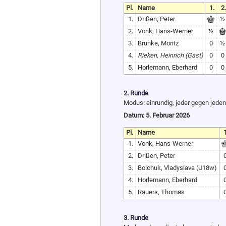
Pl.
Name
1.
2.
1.
Drißen, Peter
½
2.
Vonk, Hans-Werner
½
3.
Brunke, Moritz
0
½
4.
Rieken, Heinrich (Gast)
0
0
5.
Horlemann, Eberhard
0
0
2. Runde
Modus: einrundig, jeder gegen jede
Datum: 5. Februar 2026
Pl.
Name
1
1.
Vonk, Hans-Werner
2.
Drißen, Peter
3.
Boichuk, Vladyslava (U18w)
4.
Horlemann, Eberhard
5.
Rauers, Thomas
3. Runde