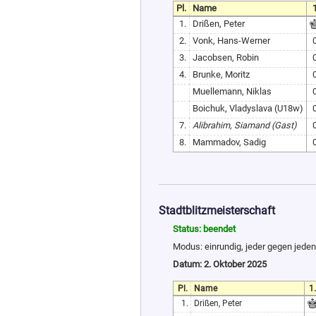
Pl.
Name
1
1.
Drißen, Peter
2.
Vonk, Hans-Werner
3.
Jacobsen, Robin
4.
Brunke, Moritz
Muellemann, Niklas
Boichuk, Vladyslava (U18w)
7.
Alibrahim, Siamand (Gast)
8.
Mammadov, Sadig
Stadtblitzmeisterschaft
Status: beendet
Modus: einrundig, jeder gegen jeden
Datum: 2. Oktober 2025
Pl.
Name
1.
1.
Drißen, Peter