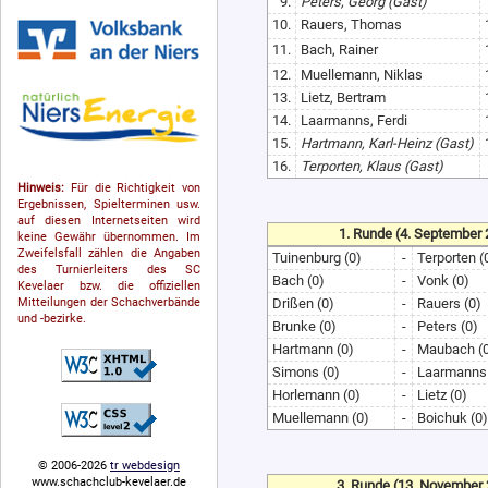
9.
Peters, Georg (Gast)
10.
Rauers, Thomas
11.
Bach, Rainer
12.
Muellemann, Niklas
13.
Lietz, Bertram
14.
Laarmanns, Ferdi
15.
Hartmann, Karl-Heinz (Gast)
16.
Terporten, Klaus (Gast)
Hinweis:
Für die Richtigkeit von
Ergebnissen, Spielterminen usw.
auf diesen Internetseiten wird
1. Runde (4. September 
keine Gewähr übernommen. Im
Zweifelsfall zählen die Angaben
Tuinenburg (0)
-
Terporten (
des Turnierleiters des SC
Bach (0)
-
Vonk (0)
Kevelaer bzw. die offiziellen
Mitteilungen der Schach­ver­bände
Drißen (0)
-
Rauers (0)
und -bezirke.
Brunke (0)
-
Peters (0)
Hartmann (0)
-
Maubach (
Simons (0)
-
Laarmanns 
Horlemann (0)
-
Lietz (0)
Muellemann (0)
-
Boichuk (0)
© 2006-2026
tr webdesign
www.schachclub-kevelaer.de
3. Runde (13. November