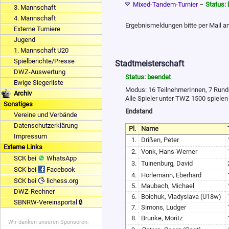
Mixed-Tandem-Turnier
–
Status:
3. Mannschaft
4. Mannschaft
Ergebnismeldungen bitte per Mail 
Externe Turniere
Jugend
1. Mannschaft U20
Spielberichte/Presse
Stadtmeisterschaft
DWZ-Auswertung
Status: beendet
Ewige Siegerliste
Modus: 16 TeilnehmerInnen, 7 Run
Archiv
Alle Spieler unter TWZ 1500 spielen
Sonstiges
Endstand
Vereine und Verbände
Datenschutzerklärung
Pl.
Name
Impressum
1.
Drißen, Peter
Externe Links
2.
Vonk, Hans-Werner
SCK bei
WhatsApp
3.
Tuinenburg, David
SCK bei
Facebook
4.
Horlemann, Eberhard
SCK bei
lichess.org
5.
Maubach, Michael
DWZ-Rechner
6.
Boichuk, Vladyslava (U18w)
SBNRW-Vereinsportal 🔒
7.
Simons, Ludger
8.
Brunke, Moritz
Wir danken unseren Sponsoren: