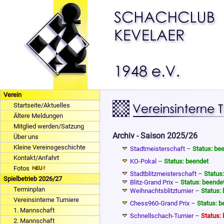
Verein
Startseite/Aktuelles
Ältere Meldungen
Mitglied werden/Satzung
Archiv - Saison 2025/26
Über uns
Kleine Vereinsgeschichte
Stadtmeisterschaft
–
Status: be
Kontakt/Anfahrt
KO-Pokal
–
Status: beendet
Fotos
Stadtblitzmeisterschaft
–
Status
Spielbetrieb 2026/27
Blitz-Grand Prix
–
Status: beende
Terminplan
Weihnachtsblitzturnier
–
Status:
Vereinsinterne Turniere
Chess960-Grand Prix
–
Status: b
1. Mannschaft
Schnellschach-Turnier
–
Status: 
2. Mannschaft