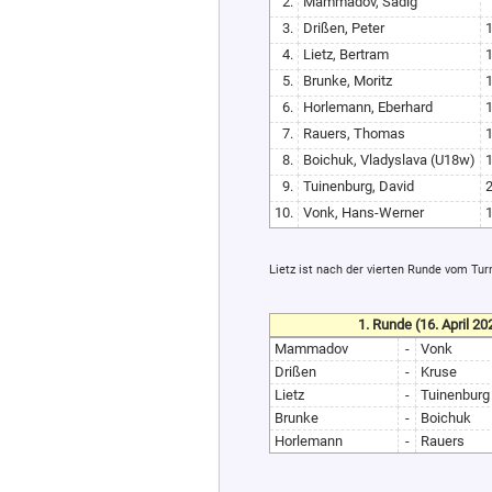
2.
Mammadov, Sadig
3.
Drißen, Peter
4.
Lietz, Bertram
5.
Brunke, Moritz
6.
Horlemann, Eberhard
7.
Rauers, Thomas
8.
Boichuk, Vladyslava (U18w)
9.
Tuinenburg, David
10.
Vonk, Hans-Werner
Lietz ist nach der vierten Runde vom Turn
1. Runde (16. April 20
Mammadov
-
Vonk
Drißen
-
Kruse
Lietz
-
Tuinenburg
Brunke
-
Boichuk
Horlemann
-
Rauers