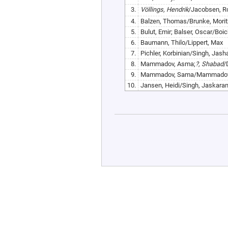
3.
Völlings, Hendrik
/Jacobsen, R
4.
Balzen, Thomas/Brunke, Morit
5.
Bulut, Emir; Balser, Oscar/Boi
6.
Baumann, Thilo/Lippert, Max
7.
Pichler, Korbinian/Singh, Jas
8.
Mammadov, Asma;
?, Shabad
/
9.
Mammadov, Sama/Mammadov,
10.
Jansen, Heidi/Singh, Jaskara