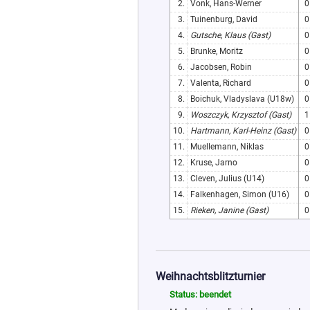
2.
Vonk, Hans-Werner
0
3.
Tuinenburg, David
0
4.
Gutsche, Klaus (Gast)
0
5.
Brunke, Moritz
0
6.
Jacobsen, Robin
0
7.
Valenta, Richard
0
8.
Boichuk, Vladyslava (U18w)
0
9.
Woszczyk, Krzysztof (Gast)
1
10.
Hartmann, Karl-Heinz (Gast)
0
11.
Muellemann, Niklas
0
12.
Kruse, Jarno
0
13.
Cleven, Julius (U14)
0
14.
Falkenhagen, Simon (U16)
0
15.
Rieken, Janine (Gast)
0
Weihnachtsblitzturnier
Status: beendet