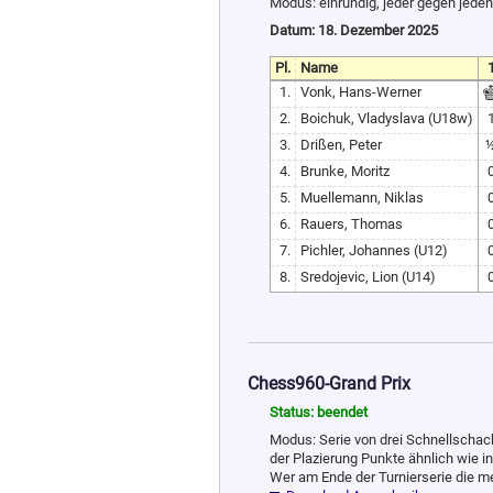
Modus: einrundig, jeder gegen jeden
Datum: 18. Dezember 2025
Pl.
Name
1
1.
Vonk, Hans-Werner
2.
Boichuk, Vladyslava (U18w)
3.
Drißen, Peter
4.
Brunke, Moritz
5.
Muellemann, Niklas
6.
Rauers, Thomas
7.
Pichler, Johannes (U12)
8.
Sredojevic, Lion (U14)
Chess960-Grand Prix
Status: beendet
Modus: Serie von drei Schnellschac
der Plazierung Punkte ähnlich wie in 
Wer am Ende der Turnierserie die mei